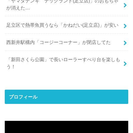
「ヤマダデンキ テックランド(足立店)」のおもちゃ
が消えた…
足立区で熱帯魚買うなら「かねだい(足立店)」が安い
西新井駅構内「コージーコーナー」が閉店してた
「新田さくら公園」で長いローラーすべり台を楽しも
う！
プロフィール