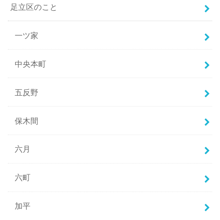
足立区のこと
一ツ家
中央本町
五反野
保木間
六月
六町
加平