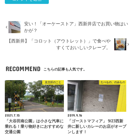
安い！「オーケーストア」西新井店でお買い物はい
かが？
【西新井】「コロット（アウトレット）」で食べや
すくておいしいクレープ。
RECOMMEND
こちらの記事も人気です。
足立区のこと
たべもの、のみもの
2021.7.15
2019.9.16
「大谷田南公園」は小さな汽車に
「ゴーストマフィア」 9/23西新
乗れる！乗り物好きにおすすめな
井に新しいカレーのお店がオープ
交通公園
ンします！