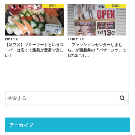
西新井
西新井
2019.1.2
2018.11.29
【足立区】マミーマートというス
「ファッションセンターしまむ
ーパーは広くて惣菜が豊富で楽し
ら」が西新井の「パサージオ」で
い！
12/13にオ…
アーカイブ