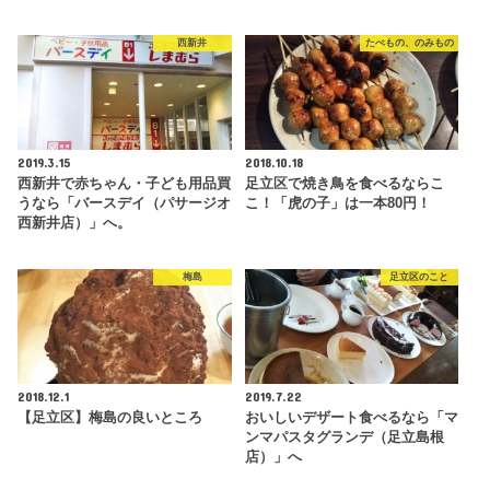
西新井
たべもの、のみもの
2019.3.15
2018.10.18
西新井で赤ちゃん・子ども用品買
足立区で焼き鳥を食べるならこ
うなら「バースデイ（パサージオ
こ！「虎の子」は一本80円！
西新井店）」へ。
梅島
足立区のこと
2018.12.1
2019.7.22
【足立区】梅島の良いところ
おいしいデザート食べるなら「マ
ンマパスタグランデ（足立島根
店）」へ