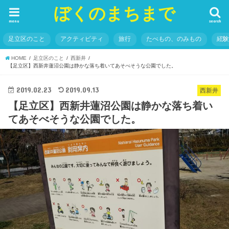
ぼくのまちまで
menu
search
足立区のこと
アクティビティ
旅行
たべもの、のみもの
経
HOME
足立区のこと
西新井
【足立区】西新井蓮沼公園は静かな落ち着いてあそべそうな公園でした。
2019.02.23
2019.09.13
西新井
【足立区】西新井蓮沼公園は静かな落ち着い
てあそべそうな公園でした。