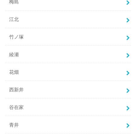
梅島
江北
竹ノ塚
綾瀬
花畑
西新井
谷在家
青井