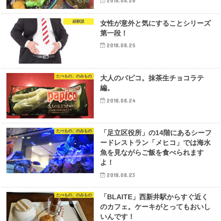
2018.08.26
経験談
女性が意外と気にすることシリーズ
第一段！
2018.08.25
たべもの、のみもの
大人のパピコ。抹茶生チョコラテ
編。
2018.08.24
たべもの、のみもの
「足立区役所」の14階にあるシーフ
ードレストラン「メヒコ」では海水
魚を見ながらご飯を食べられます
よ！
2018.08.23
たべもの、のみもの
「BLAITE」西新井駅からすぐ近く
のカフェ。ケーキがとってもおいし
いんです！