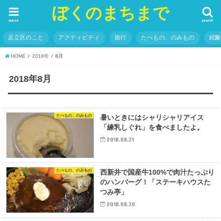
ぼくのまちまで
menu
search
足立区のこと
アクティビティ
旅行
たべもの、のみもの
経
HOME
2018年
8月
2018年8月
たべもの、のみもの
暑いときにはシャリシャリアイス
「練乳しぐれ」を食べましたよ。
2018.08.31
たべもの、のみもの
西新井で国産牛100%で肉汁たっぷり
のハンバーグ！「ステーキハウスた
つみ亭」
2018.08.30