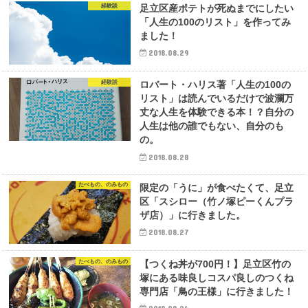
経験談
足立区産ポテトが死ぬまでにしたい
「人生の100のリスト」を作ってみ
ました！
2018.08.29
経験談
ロバート・ハリス著「人生の100の
リスト」は読んでいるだけで波瀾万
丈な人生を体験できる本！？自分の
人生は他の誰でもない、自分のも
の。
2018.08.28
たべもの、のみもの
限定の「うに」が食べたくて、足立
区「スシロー（竹ノ塚ピーくんプラ
ザ店）」に行きました。
2018.08.27
たべもの、のみもの
【つくね丼が700円！】足立区竹の
塚にある味良しコスパ良しのつくね
専門店「鳥の王様」に行きました！