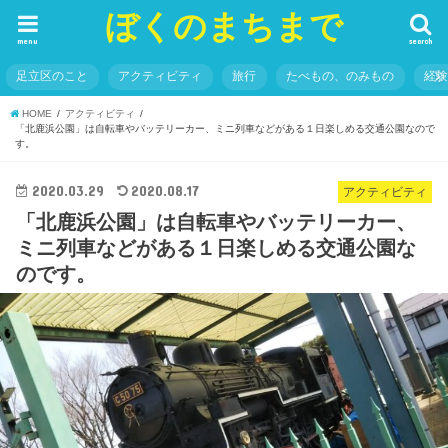
ぼくのまちまで
menu
search
足立区のこと
アクティビティ
旅行
たべもの、のみもの
経
HOME
アクティビティ
「北鹿浜公園」は自転車やバッテリーカー、ミニ列車などがある１日楽しめる交通公園なので
す。
2020.03.29
2020.08.17
アクティビティ
「北鹿浜公園」は自転車やバッテリーカー、
ミニ列車などがある１日楽しめる交通公園な
のです。