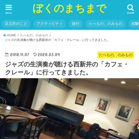
ぼくのまちまで
menu
search
足立区のこと
アクティビティ
旅行
たべもの、のみもの
経
HOME
たべもの、のみもの
ジャズの生演奏が聴ける西新井の「カフェ・クレール」に行ってきました。
2018.11.07
2020.03.09
たべもの、のみもの
ジャズの生演奏が聴ける西新井の「カフェ・
クレール」に行ってきました。