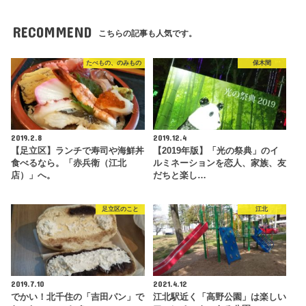
RECOMMEND
こちらの記事も人気です。
たべもの、のみもの
保木間
2019.2.8
2019.12.4
【足立区】ランチで寿司や海鮮丼
【2019年版】「光の祭典」のイ
食べるなら。「赤兵衛（江北
ルミネーションを恋人、家族、友
店）」へ。
だちと楽し…
足立区のこと
江北
2019.7.10
2021.4.12
でかい！北千住の「吉田パン」で
江北駅近く「高野公園」は楽しい