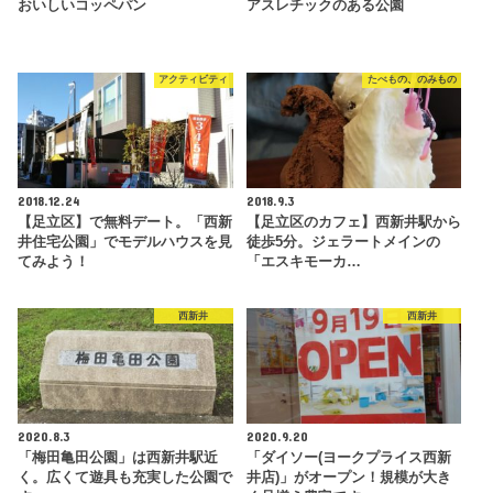
おいしいコッペパン
アスレチックのある公園
アクティビティ
たべもの、のみもの
2018.12.24
2018.9.3
【足立区】で無料デート。「西新
【足立区のカフェ】西新井駅から
井住宅公園」でモデルハウスを見
徒歩5分。ジェラートメインの
てみよう！
「エスキモーカ…
西新井
西新井
2020.8.3
2020.9.20
「梅田亀田公園」は西新井駅近
「ダイソー(ヨークプライス西新
く。広くて遊具も充実した公園で
井店)」がオープン！規模が大き