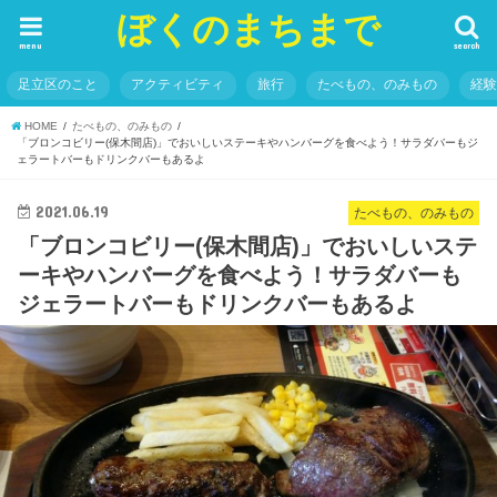
ぼくのまちまで
menu
search
足立区のこと
アクティビティ
旅行
たべもの、のみもの
経
HOME
たべもの、のみもの
「ブロンコビリー(保木間店)」でおいしいステーキやハンバーグを食べよう！サラダバーもジ
ェラートバーもドリンクバーもあるよ
2021.06.19
たべもの、のみもの
「ブロンコビリー(保木間店)」でおいしいステ
ーキやハンバーグを食べよう！サラダバーも
ジェラートバーもドリンクバーもあるよ