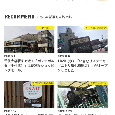
RECOMMEND
こちらの記事も人気です。
北千住
たべもの、のみもの
2019.3.1
2019.11.17
千住大橋駅すぐ近く「ポンテポル
11/20（水）「いきなりステーキ
タ（千住店）」は便利なショッピ
（ニトリ環七梅島店）」がオープ
ングモール。
ンしました！
たべもの、のみもの
アクティビティ
2019.1.14
2020.3.29