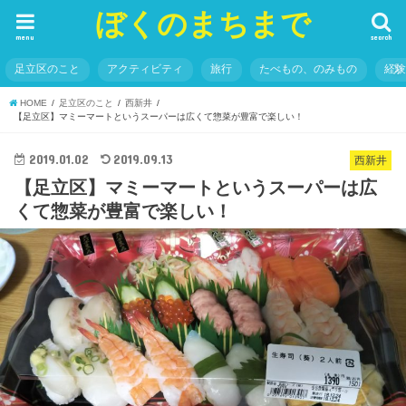
ぼくのまちまで
menu
search
足立区のこと
アクティビティ
旅行
たべもの、のみもの
経
HOME
足立区のこと
西新井
【足立区】マミーマートというスーパーは広くて惣菜が豊富で楽しい！
2019.01.02
2019.09.13
西新井
【足立区】マミーマートというスーパーは広
くて惣菜が豊富で楽しい！