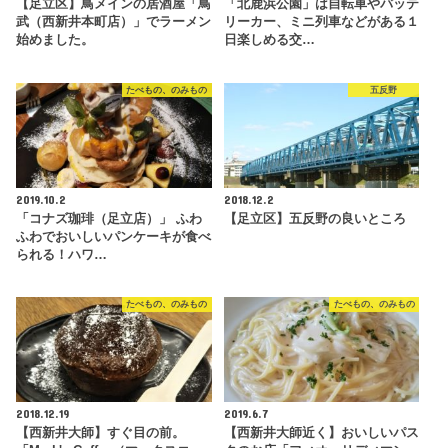
【足立区】鳥メインの居酒屋「鳥
「北鹿浜公園」は自転車やバッテ
武（西新井本町店）」でラーメン
リーカー、ミニ列車などがある１
始めました。
日楽しめる交…
たべもの、のみもの
五反野
2019.10.2
2018.12.2
「コナズ珈琲（足立店）」 ふわ
【足立区】五反野の良いところ
ふわでおいしいパンケーキが食べ
られる！ハワ…
たべもの、のみもの
たべもの、のみもの
2018.12.19
2019.6.7
【西新井大師】すぐ目の前。
【西新井大師近く】おいしいパス