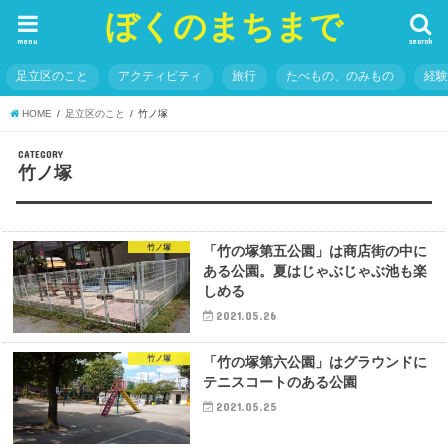
ぼくのまちまで
menu
search
足立区のこと
アクティビティ
旅行
たべもの、のみもの
経
HOME
足立区のこと
竹ノ塚
CATEGORY
竹ノ塚
竹ノ塚
「竹の塚第五公園」は商店街の中に
ある公園。夏はじゃぶじゃぶ池も楽
しめる
2021.05.26
竹ノ塚
「竹の塚第六公園」はグラウンドに
テニスコートのある公園
2021.05.25