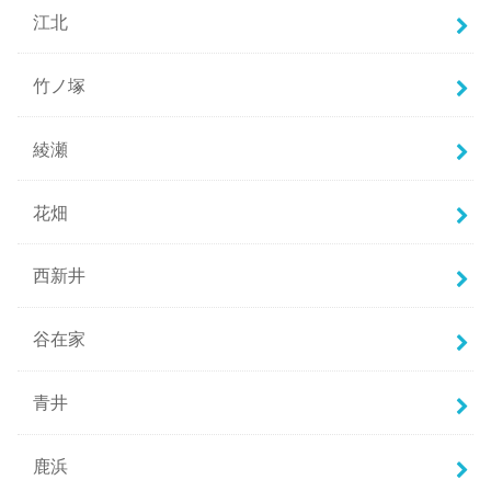
江北
竹ノ塚
綾瀬
花畑
西新井
谷在家
青井
鹿浜