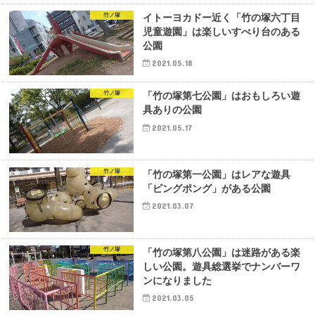
竹ノ塚
イトーヨカドー近く「竹の塚六丁目
児童遊園」は楽しいすべり台のある
公園
2021.05.18
竹ノ塚
「竹の塚第七公園」はおもしろい遊
具ありの公園
2021.05.17
竹ノ塚
「竹の塚第一公園」はレアな遊具
「ピングポング」がある公園
2021.03.07
竹ノ塚
「竹の塚第八公園」は迷路がある楽
しい公園。遊具総選挙でナンバーワ
ンになりました
2021.03.05