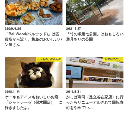
2020.9.20
2021.5.17
「BellWood(ベルウッド)」は区
「竹の塚第七公園」はおもしろい
役所から近く。梅島のおいしいパ
遊具ありの公園
ン屋さん
たべもの、のみもの
足立区のこと
2018.11.14
2019.5.31
ケーキもアイスもおいしいお店
かっぱ寿司（足立谷在家店）に行
「シャトレーゼ（保木間店）」に
ったらリニューアルされて回転寿
行きましたよ。
司をやめてい…