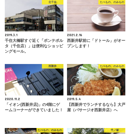
北千住
たべもの、のみもの
2019.3.1
2021.2.16
千住大橋駅すぐ近く「ポンテポル
西新井駅前に「ドトール」がオー
タ（千住店）」は便利なショッピ
プンします！
ングモール。
西新井
たべもの、のみもの
2020.11.2
2019.5.4
「イオン(西新井店)」の4階にゲ
【西新井でランチするなら】大戸
ームコーナーができていました！
屋（パサージオ西新井店）へ
たべもの、のみもの
竹ノ塚