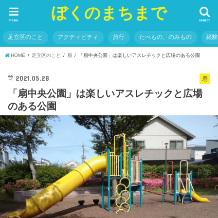
ぼくのまちまで
menu
search
足立区のこと
アクティビティ
旅行
たべもの、のみもの
経
HOME
足立区のこと
扇
「扇中央公園」は楽しいアスレチックと広場のある公園
2021.05.28
扇
「扇中央公園」は楽しいアスレチックと広場
のある公園