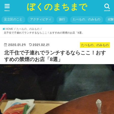
ぼくのまちまで
menu
search
足立区のこと
アクティビティ
旅行
たべもの、のみもの
経
HOME
たべもの、のみもの
北千住で子連れでランチするならここ！おすすめの禁煙のお店「8選」
2020.01.29
2021.02.21
たべもの、のみもの
北千住で子連れでランチするならここ！おす
すめの禁煙のお店「8選」